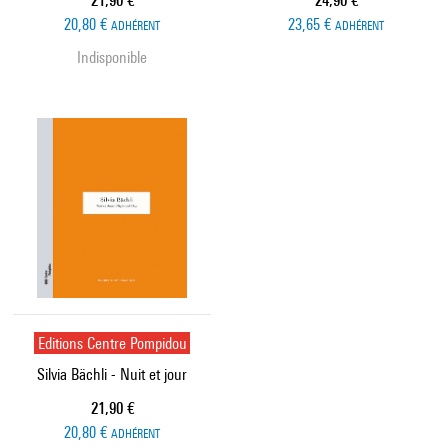
21,90 €
24,90 €
20,80 €
23,65 €
ADHÉRENT
ADHÉRENT
Indisponible
Editions Centre Pompidou
Silvia Bächli - Nuit et jour
Prix ​​actuel
21,90 €
20,80 €
ADHÉRENT