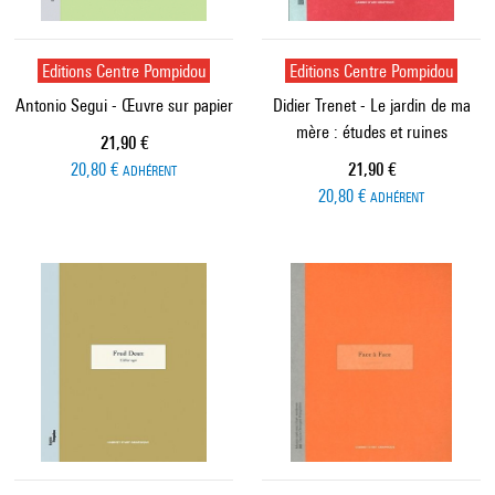
Editions Centre Pompidou
Editions Centre Pompidou
Antonio Segui - Œuvre sur papier
Didier Trenet - Le jardin de ma
mère : études et ruines
Prix ​​actuel
21,90 €
Prix ​​actuel
20,80 €
21,90 €
ADHÉRENT
20,80 €
ADHÉRENT