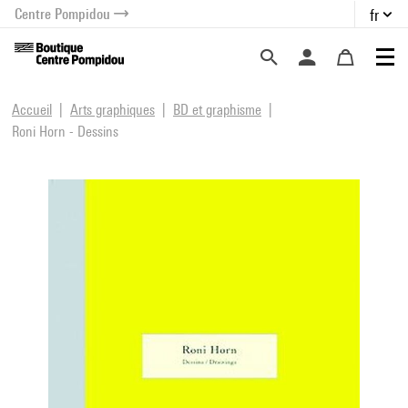
Centre Pompidou
fr
au contenu
 au menu
Accueil
Arts graphiques
BD et graphisme
Roni Horn - Dessins