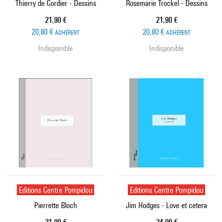
Thierry de Cordier - Dessins
Rosemarie Trockel - Dessins
Prix ​​actuel
Prix ​​actuel
21,90 €
21,90 €
20,80 €
20,80 €
ADHÉRENT
ADHÉRENT
Indisponible
Indisponible
Editions Centre Pompidou
Editions Centre Pompidou
Pierrette Bloch
Jim Hodges - Love et cetera
Prix ​​actuel
Prix ​​actuel