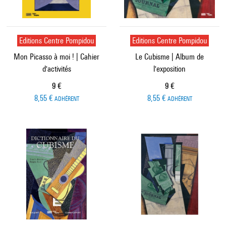
Editions Centre Pompidou
Editions Centre Pompidou
Mon Picasso à moi ! | Cahier
Le Cubisme | Album de
d'activités
l'exposition
Prix ​​actuel
Prix ​​actuel
9 €
9 €
8,55 €
8,55 €
ADHÉRENT
ADHÉRENT