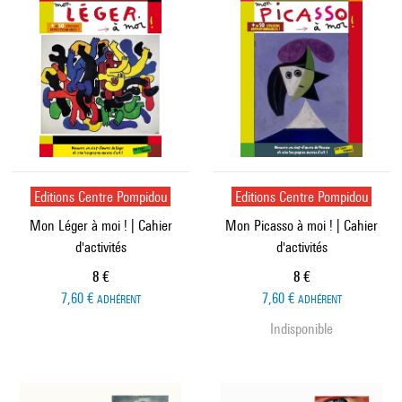
Editions Centre Pompidou
Editions Centre Pompidou
Mon Léger à moi ! | Cahier
Mon Picasso à moi ! | Cahier
d'activités
d'activités
Prix ​​actuel
Prix ​​actuel
8 €
8 €
7,60 €
7,60 €
ADHÉRENT
ADHÉRENT
Indisponible