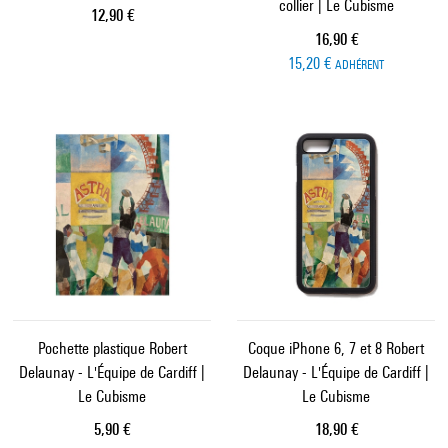
collier | Le Cubisme
Prix ​​actuel
12,90 €
Prix ​​actuel
16,90 €
15,20 €
ADHÉRENT
Pochette plastique Robert
Coque iPhone 6, 7 et 8 Robert
Delaunay - L'Équipe de Cardiff |
Delaunay - L'Équipe de Cardiff |
Le Cubisme
Le Cubisme
Prix ​​actuel
Prix ​​actuel
5,90 €
18,90 €