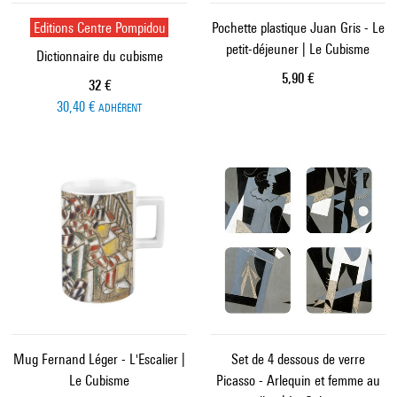
Editions Centre Pompidou
Pochette plastique Juan Gris - Le
petit-déjeuner | Le Cubisme
Dictionnaire du cubisme
Prix ​​actuel
5,90 €
Prix ​​actuel
32 €
30,40 €
ADHÉRENT
Mug Fernand Léger - L'Escalier |
Set de 4 dessous de verre
Le Cubisme
Picasso - Arlequin et femme au