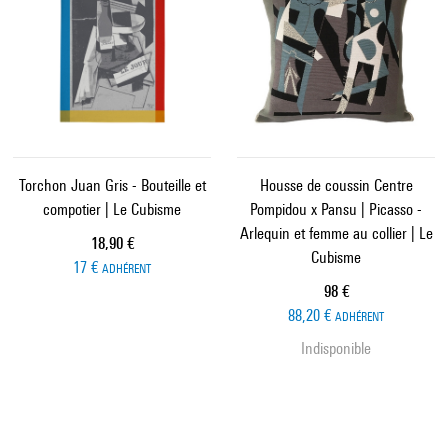
Torchon Juan Gris - Bouteille et
Housse de coussin Centre
compotier | Le Cubisme
Pompidou x Pansu | Picasso -
Arlequin et femme au collier | Le
Prix ​​actuel
18,90 €
Cubisme
17 €
ADHÉRENT
Prix ​​actuel
98 €
88,20 €
ADHÉRENT
Indisponible