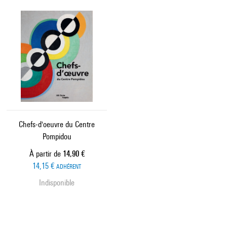
Chefs-d'oeuvre du Centre
Pompidou
Prix ​​actuel
À partir de
14,90 €
14,15 €
ADHÉRENT
Indisponible