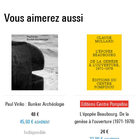
Vous aimerez aussi
Paul Virilio : Bunker Archéologie
Editions Centre Pompidou
L'épopée Beaubourg. De la
Prix ​​actuel
48 €
genèse à l'ouverture (1971-1978)
45,60 €
ADHÉRENT
Prix ​​actuel
24 €
Indisponible