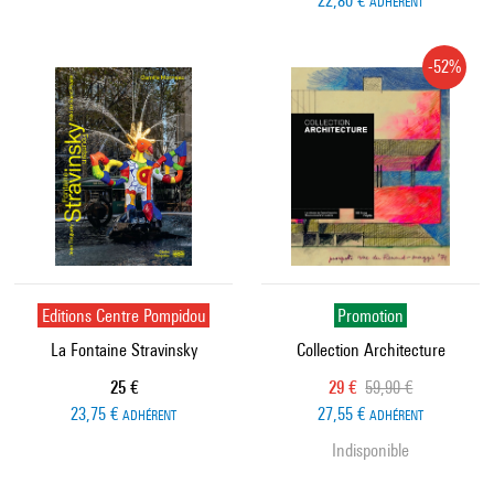
22,80 €
ADHÉRENT
-52%
Editions Centre Pompidou
Promotion
La Fontaine Stravinsky
Collection Architecture
Prix ​​actuel
Prix ​​actuel
Ancien prix
25 €
29 €
59,90 €
23,75 €
27,55 €
ADHÉRENT
ADHÉRENT
Indisponible