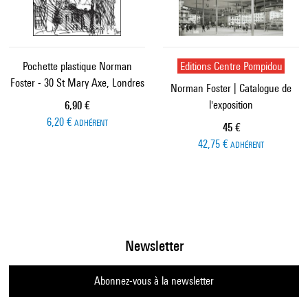
Pochette plastique Norman
Editions Centre Pompidou
Foster - 30 St Mary Axe, Londres
Norman Foster | Catalogue de
l'exposition
Prix ​​actuel
6,90 €
6,20 €
ADHÉRENT
Prix ​​actuel
45 €
42,75 €
ADHÉRENT
Newsletter
Abonnez-vous à la newsletter