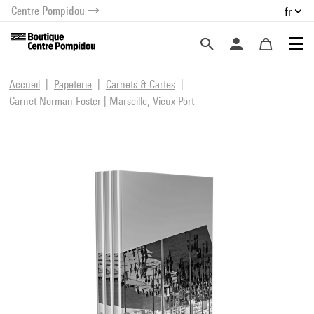
Centre Pompidou
fr
au contenu
 au menu
Accueil
Papeterie
Carnets & Cartes
Carnet Norman Foster | Marseille, Vieux Port