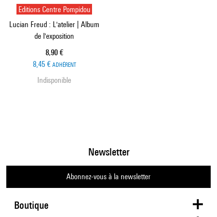
Editions Centre Pompidou
Lucian Freud : L'atelier | Album
de l'exposition
Prix ​​actuel
8,90 €
8,45 €
ADHÉRENT
Indisponible
Newsletter
Abonnez-vous à la newsletter
Boutique