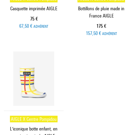
Casquette imprimée AIGLE
Bottillons de pluie made in
France AIGLE
Prix ​​actuel
75 €
Prix ​​actuel
67,50 €
175 €
ADHÉRENT
157,50 €
ADHÉRENT
AIGLE X Centre Pompidou
L'iconique botte enfant, en