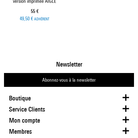
version imprimée AIGLE
Prix ​​actuel
55 €
49,50 €
ADHÉRENT
Newsletter
Abonnez-vous à la newsletter
Boutique
Service Clients
Mon compte
Membres