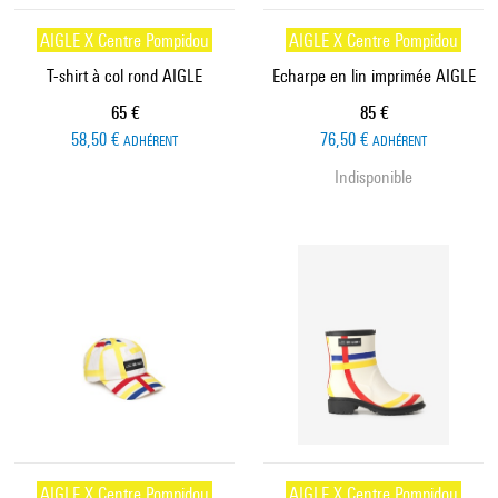
AIGLE X Centre Pompidou
AIGLE X Centre Pompidou
T-shirt à col rond AIGLE
Echarpe en lin imprimée AIGLE
Prix ​​actuel
Prix ​​actuel
65 €
85 €
58,50 €
76,50 €
ADHÉRENT
ADHÉRENT
Indisponible
AIGLE X Centre Pompidou
AIGLE X Centre Pompidou