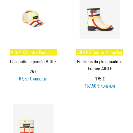
AIGLE X Centre Pompidou
AIGLE X Centre Pompidou
Casquette imprimée AIGLE
Bottillons de pluie made in
France AIGLE
Prix ​​actuel
75 €
Prix ​​actuel
67,50 €
175 €
ADHÉRENT
157,50 €
ADHÉRENT