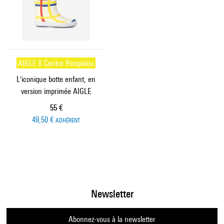
AIGLE X Centre Pompidou
L'iconique botte enfant, en
version imprimée AIGLE
Prix ​​actuel
55 €
49,50 €
ADHÉRENT
Newsletter
Abonnez-vous à la newsletter