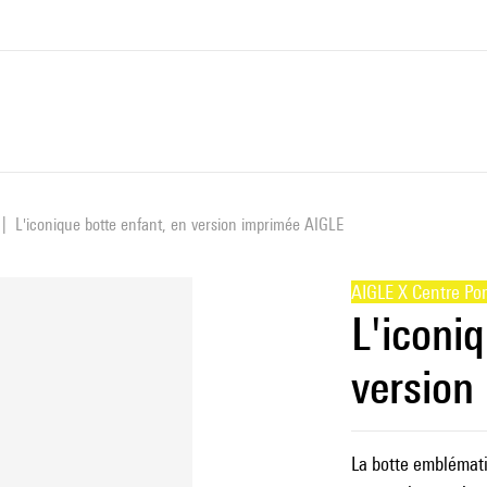
L'iconique botte enfant, en version imprimée AIGLE
AIGLE X Centre Po
L'iconiq
version
La botte emblémati