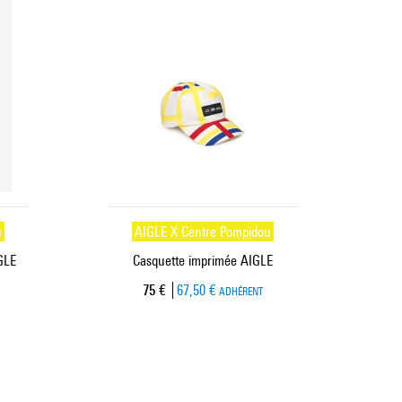
u
AIGLE X Centre Pompidou
GLE
Casquette imprimée AIGLE
Prix ​​actuel
75 €
67,50 €
ADHÉRENT