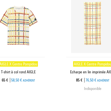
AIGLE X Centre Pompidou
AIGLE X Centre Pompido
T-shirt à col rond AIGLE
Echarpe en lin imprimée AI
Prix ​​actuel
Prix ​​actuel
65 €
58,50 €
85 €
76,50 €
ADHÉRENT
ADHÉRENT
Indisponible