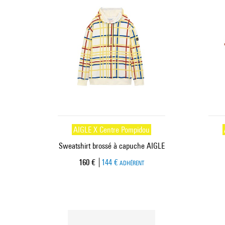
AIGLE X Centre Pompidou
Sweatshirt brossé à capuche AIGLE
Prix ​​actuel
160 €
144 €
ADHÉRENT