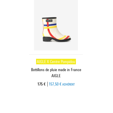
AIGLE X Centre Pompidou
Bottillons de pluie made in France
AIGLE
Prix ​​actuel
175 €
157,50 €
ADHÉRENT