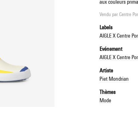
aux couleurs primai
Vendu par
Centre Pom
Labels
AIGLE X Centre Po
Evénement
AIGLE X Centre Po
Artiste
Piet Mondrian
Thèmes
Mode