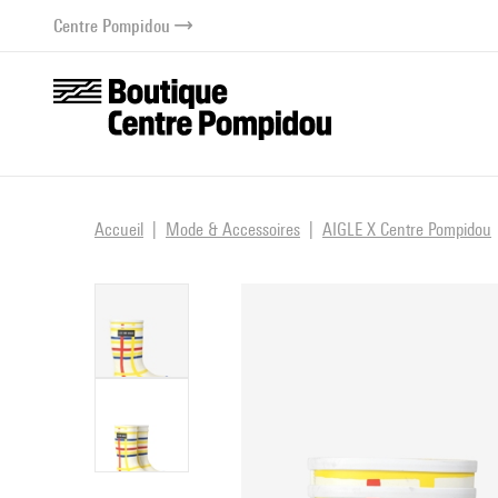
au contenu
 au menu
Centre Pompidou
Accueil
Mode & Accessoires
AIGLE X Centre Pompidou