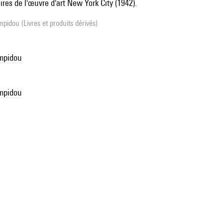
res de l'œuvre d'art New York City (1942).
pidou (Livres et produits dérivés)
mpidou
mpidou