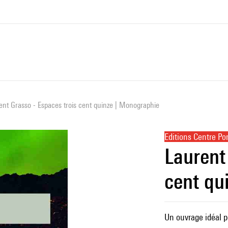
ent Grasso - Espaces trois cent quinze | Monographie
Editions Centre P
Laurent
cent qu
Un ouvrage idéal po