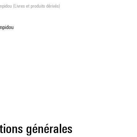
pidou (Livres et produits dérivés)
ompidou
tions générales