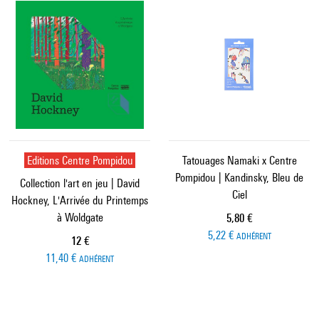
Editions Centre Pompidou
Tatouages Namaki x Centre
Pompidou | Kandinsky, Bleu de
Collection l'art en jeu | David
Ciel
Hockney, L'Arrivée du Printemps
à Woldgate
Prix ​​actuel
5,80 €
5,22 €
ADHÉRENT
Prix ​​actuel
12 €
11,40 €
ADHÉRENT