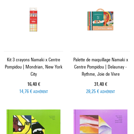
Kit 3 crayons Namaki x Centre
Palette de maquillage Namaki x
Pompidou | Mondrian, New York
Centre Pompidou | Delaunay -
City
Rythme, Joie de Vivre
Prix ​​actuel
Prix ​​actuel
16,40 €
31,40 €
14,76 €
28,25 €
ADHÉRENT
ADHÉRENT