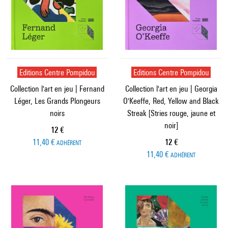
Editions Centre Pompidou
Editions Centre Pompidou
Collection l'art en jeu | Fernand
Collection l'art en jeu | Georgia
Léger, Les Grands Plongeurs
O'Keeffe, Red, Yellow and Black
noirs
Streak [Stries rouge, jaune et
noir]
Prix ​​actuel
12 €
Prix ​​actuel
11,40 €
12 €
ADHÉRENT
11,40 €
ADHÉRENT