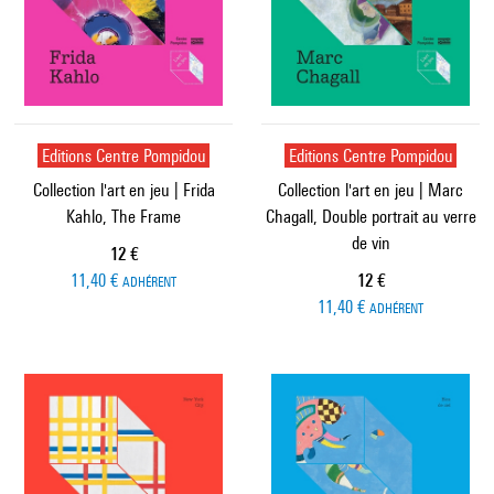
Editions Centre Pompidou
Editions Centre Pompidou
Collection l'art en jeu | Frida
Collection l'art en jeu | Marc
Kahlo, The Frame
Chagall, Double portrait au verre
de vin
Prix ​​actuel
12 €
Prix ​​actuel
11,40 €
12 €
ADHÉRENT
11,40 €
ADHÉRENT