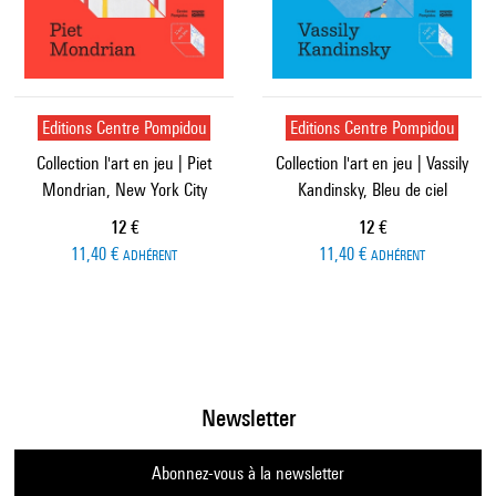
Editions Centre Pompidou
Editions Centre Pompidou
Collection l'art en jeu | Piet
Collection l'art en jeu | Vassily
Mondrian, New York City
Kandinsky, Bleu de ciel
Prix ​​actuel
Prix ​​actuel
12 €
12 €
11,40 €
11,40 €
ADHÉRENT
ADHÉRENT
Newsletter
Abonnez-vous à la newsletter