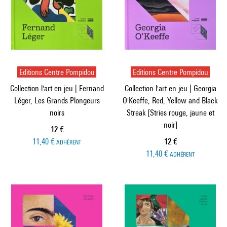
Editions Centre Pompidou
Editions Centre Pompidou
Collection l'art en jeu | Fernand
Collection l'art en jeu | Georgia
Léger, Les Grands Plongeurs
O'Keeffe, Red, Yellow and Black
noirs
Streak [Stries rouge, jaune et
noir]
Prix ​​actuel
12 €
Prix ​​actuel
11,40 €
12 €
ADHÉRENT
11,40 €
ADHÉRENT