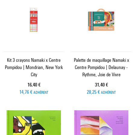
Kit 3 crayons Namaki x Centre
Palette de maquillage Namaki x
Pompidou | Mondrian, New York
Centre Pompidou | Delaunay -
City
Rythme, Joie de Vivre
Prix ​​actuel
Prix ​​actuel
16,40 €
31,40 €
14,76 €
28,25 €
ADHÉRENT
ADHÉRENT