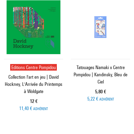
Editions Centre Pompidou
Tatouages Namaki x Centre
Pompidou | Kandinsky, Bleu de
Collection l'art en jeu | David
Ciel
Hockney, L'Arrivée du Printemps
à Woldgate
Prix ​​actuel
5,80 €
5,22 €
ADHÉRENT
Prix ​​actuel
12 €
11,40 €
ADHÉRENT