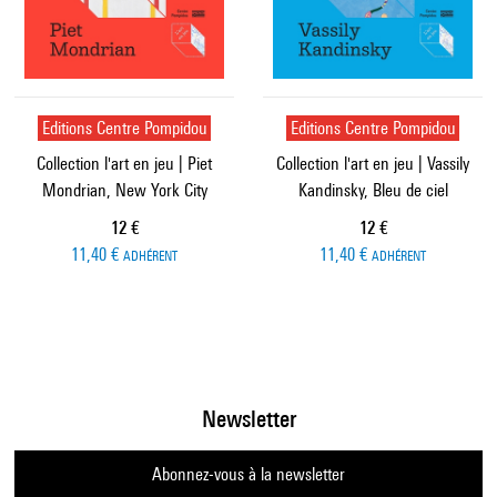
Editions Centre Pompidou
Editions Centre Pompidou
Collection l'art en jeu | Piet
Collection l'art en jeu | Vassily
Mondrian, New York City
Kandinsky, Bleu de ciel
Prix ​​actuel
Prix ​​actuel
12 €
12 €
11,40 €
11,40 €
ADHÉRENT
ADHÉRENT
Newsletter
Abonnez-vous à la newsletter