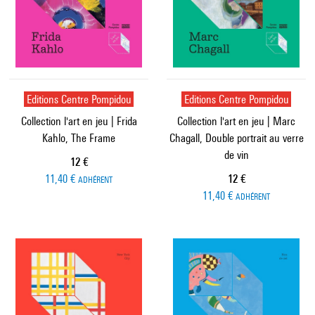
Editions Centre Pompidou
Editions Centre Pompidou
Collection l'art en jeu | Frida
Collection l'art en jeu | Marc
Kahlo, The Frame
Chagall, Double portrait au verre
de vin
Prix ​​actuel
12 €
Prix ​​actuel
11,40 €
12 €
ADHÉRENT
11,40 €
ADHÉRENT