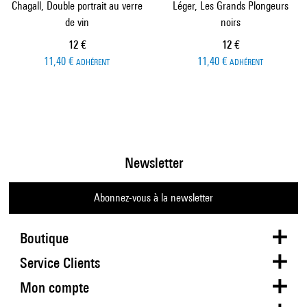
Chagall, Double portrait au verre
Léger, Les Grands Plongeurs
de vin
noirs
Prix ​​actuel
Prix ​​actuel
12 €
12 €
11,40 €
11,40 €
ADHÉRENT
ADHÉRENT
Newsletter
Abonnez-vous à la newsletter
Boutique
Service Clients
Mon compte