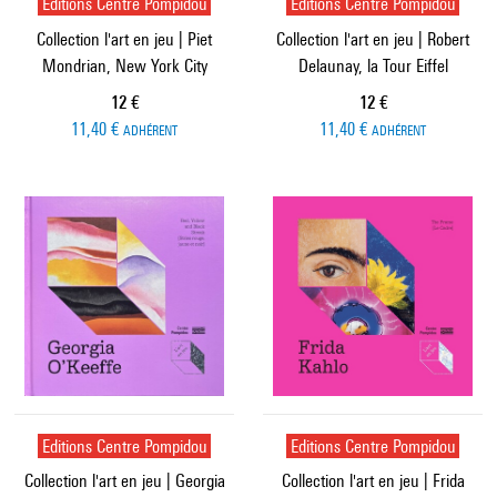
Editions Centre Pompidou
Editions Centre Pompidou
Collection l'art en jeu | Piet
Collection l'art en jeu | Robert
Mondrian, New York City
Delaunay, la Tour Eiffel
Prix ​​actuel
Prix ​​actuel
12 €
12 €
11,40 €
11,40 €
ADHÉRENT
ADHÉRENT
Editions Centre Pompidou
Editions Centre Pompidou
Collection l'art en jeu | Georgia
Collection l'art en jeu | Frida