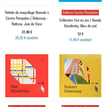
Palette de maquillage Namaki x
Editions Centre Pompidou
Centre Pompidou | Delaunay -
Collection l'art en jeu | Vassily
Rythme, Joie de Vivre
Kandinsky, Bleu de ciel
Prix ​​actuel
31,40 €
Prix ​​actuel
12 €
28,25 €
ADHÉRENT
11,40 €
ADHÉRENT