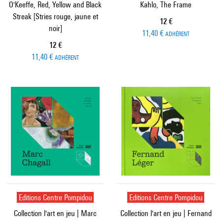
O'Keeffe, Red, Yellow and Black
Kahlo, The Frame
Streak [Stries rouge, jaune et
Prix ​​actuel
12 €
noir]
11,40 €
ADHÉRENT
Prix ​​actuel
12 €
11,40 €
ADHÉRENT
Editions Centre Pompidou
Editions Centre Pompidou
Collection l'art en jeu | Marc
Collection l'art en jeu | Fernand