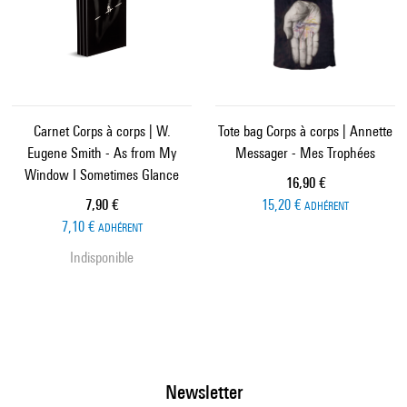
Carnet Corps à corps | W.
Tote bag Corps à corps | Annette
Eugene Smith - As from My
Messager - Mes Trophées
Window I Sometimes Glance
Prix ​​actuel
16,90 €
Prix ​​actuel
7,90 €
15,20 €
ADHÉRENT
7,10 €
ADHÉRENT
Indisponible
Newsletter