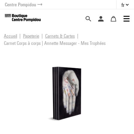
Centre Pompidou
fr
au contenu
 au menu
Accueil
Papeterie
Carnets & Cartes
Carnet Corps à corps | Annette Messager - Mes Trophées