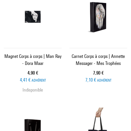
Magnet Corps à corps | Man Ray
Carnet Corps à corps | Annette
- Dora Maar
Messager - Mes Trophées
Prix ​​actuel
Prix ​​actuel
4,90 €
7,90 €
4,41 €
7,10 €
ADHÉRENT
ADHÉRENT
Indisponible