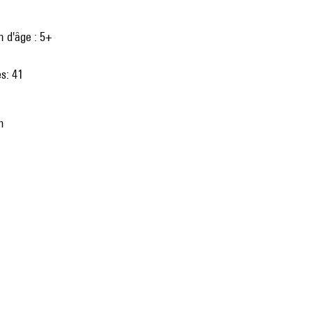
 d'âge : 5+
s: 41
m