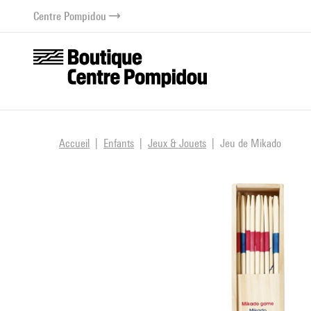
au contenu
 au menu
Centre Pompidou
Accueil
Enfants
Jeux & Jouets
Jeu de Mikado