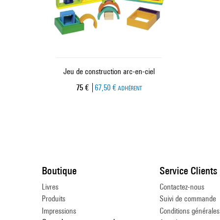
Jeu de construction arc-en-ciel
Prix ​​actuel
75 €
67,50 €
ADHÉRENT
Boutique
Service Clients
Livres
Contactez-nous
Produits
Suivi de commande
Impressions
Conditions générales