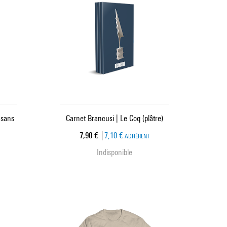
 sans
Carnet Brancusi | Le Coq (plâtre)
Prix ​​actuel
7,90 €
7,10 €
ADHÉRENT
Indisponible