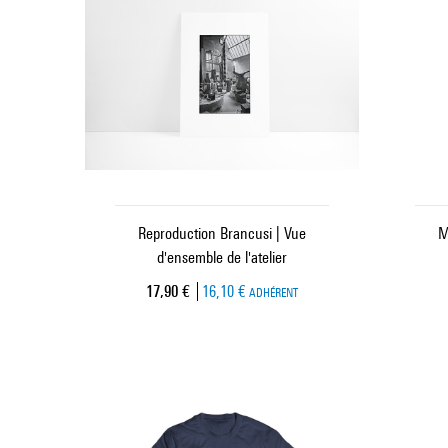
Reproduction Brancusi | Vue
M
d'ensemble de l'atelier
Prix ​​actuel
17,90 €
16,10 €
ADHÉRENT