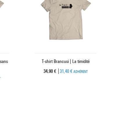
 sans
T-shirt Brancusi | La timidité
Prix ​​actuel
34,90 €
31,40 €
ADHÉRENT
T