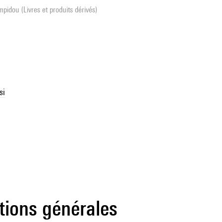
pidou (Livres et produits dérivés)
si
tions générales