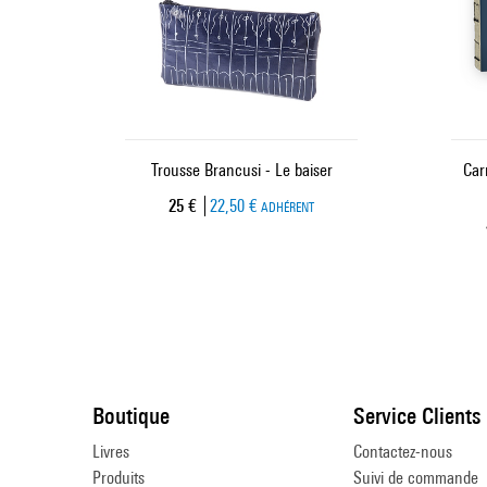
Trousse Brancusi - Le baiser
Car
Prix ​​actuel
25 €
22,50 €
ADHÉRENT
Boutique
Service Clients
Livres
Contactez-nous
Produits
Suivi de commande