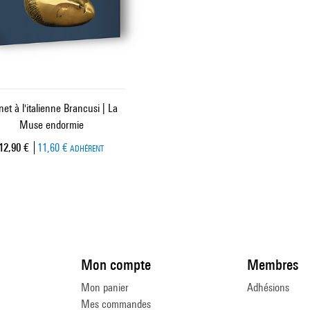
net à l'italienne Brancusi | La
Muse endormie
Prix ​​actuel
12,90 €
11,60 €
ADHÉRENT
Mon compte
Membres
Mon panier
Adhésions
Mes commandes