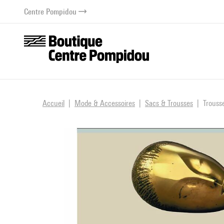
au contenu
 au menu
Centre Pompidou
Accueil
Mode & Accessoires
Sacs & Trousses
Trouss