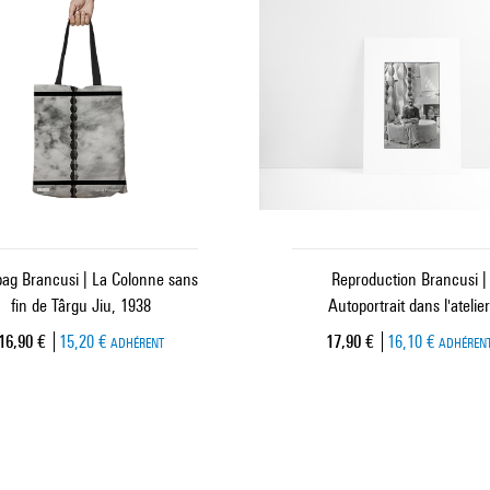
bag Brancusi | La Colonne sans
Reproduction Brancusi |
fin de Târgu Jiu, 1938
Autoportrait dans l'atelier
Prix ​​actuel
Prix ​​actuel
16,90 €
15,20 €
17,90 €
16,10 €
ADHÉRENT
ADHÉREN