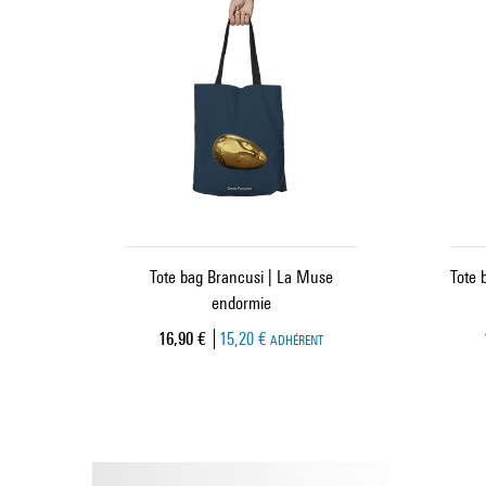
Tote bag Brancusi | La Muse
Tote 
endormie
Prix ​​actuel
16,90 €
15,20 €
ADHÉRENT