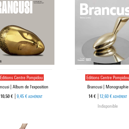
Editions Centre Pompidou
Editions Centre Pompido
ncusi | Album de l'exposition
Brancusi | Monographie
Prix ​​actuel
Prix ​​actuel
10,50 €
9,45 €
14 €
12,60 €
ADHÉRENT
ADHÉRENT
Indisponible