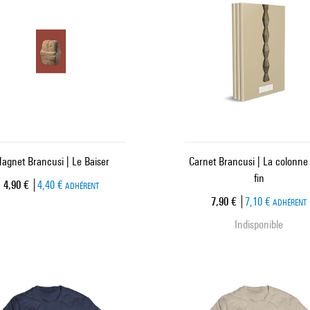
agnet Brancusi | Le Baiser
Carnet Brancusi | La colonne
fin
Prix ​​actuel
4,90 €
4,40 €
ADHÉRENT
Prix ​​actuel
7,90 €
7,10 €
ADHÉRENT
Indisponible