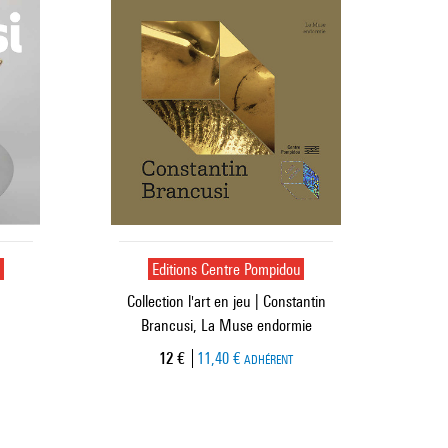
u
Editions Centre Pompidou
Collection l'art en jeu | Constantin
Brancusi, La Muse endormie
Prix ​​actuel
12 €
11,40 €
ADHÉRENT