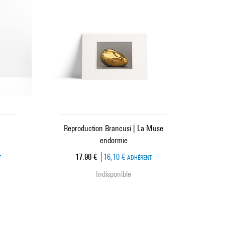
Reproduction Brancusi | La Muse
endormie
Prix ​​actuel
17,90 €
16,10 €
T
ADHÉRENT
Indisponible