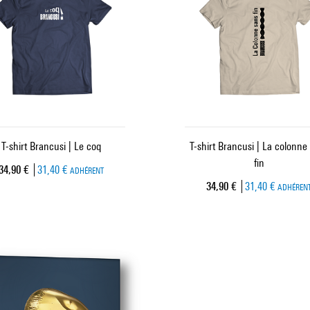
T-shirt Brancusi | Le coq
T-shirt Brancusi | La colonne
fin
Prix ​​actuel
34,90 €
31,40 €
ADHÉRENT
Prix ​​actuel
34,90 €
31,40 €
ADHÉREN