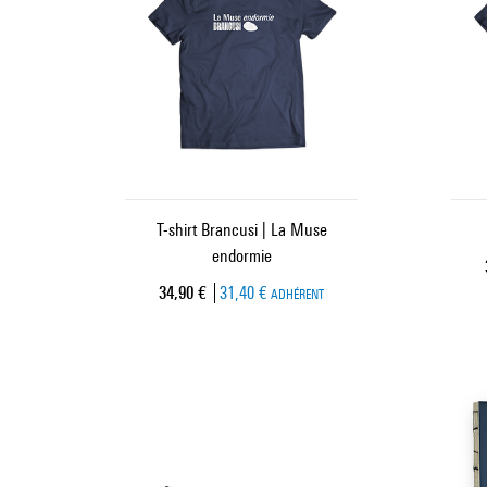
T-shirt Brancusi | La Muse
endormie
Prix ​​actuel
34,90 €
31,40 €
ADHÉRENT