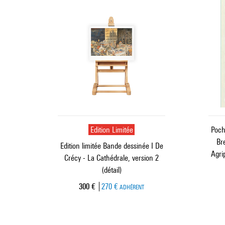
Edition Limitée
Poch
Br
Edition limitée Bande dessinée I De
Agri
Crécy - La Cathédrale, version 2
(détail)
Prix ​​actuel
300 €
270 €
ADHÉRENT