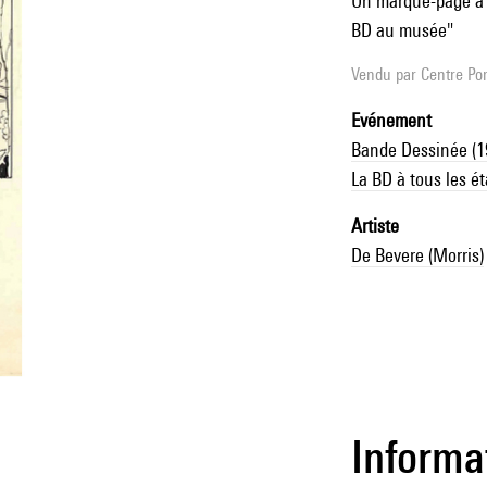
Un marque-page à l
BD au musée"
Vendu par
Centre Pom
Evénement
Bande Dessinée (1
La BD à tous les é
Artiste
De Bevere (Morris)
Informa