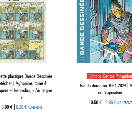
ette plastique Bande Dessinée
Editions Centre Pompido
etécher | Agrippine, tome 4 :
Bande dessinée 1964-2024 | 
ppine et les inclus, « Au bagne
de l'exposition
»
Prix ​​actuel
10,50 €
9,95 €
ADHÉRENT
Prix ​​actuel
6,90 €
6,20 €
ADHÉRENT