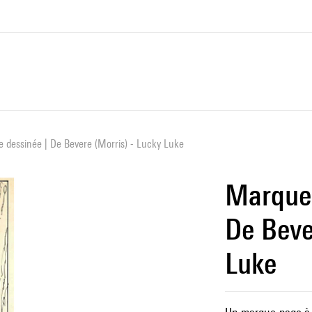
dessinée | De Bevere (Morris) - Lucky Luke
Marque 
De Beve
Luke