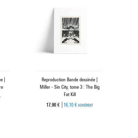
e |
Reproduction Bande dessinée |
re
Miller - Sin City, tome 3 : The Big
Fat Kill
T
Prix ​​actuel
17,90 €
16,10 €
ADHÉRENT