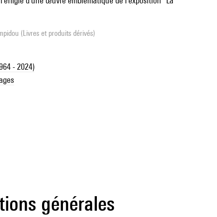
'effigie d'une œuvre emblématique de l'exposition "La
pidou (Livres et produits dérivés)
964 - 2024)
tages
tions générales