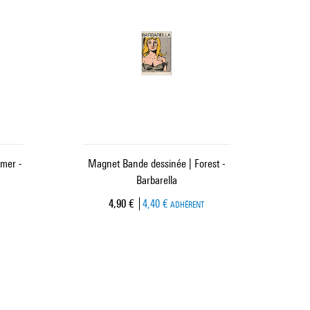
mer -
Magnet Bande dessinée | Forest -
Barbarella
Prix ​​actuel
4,90 €
4,40 €
ADHÉRENT