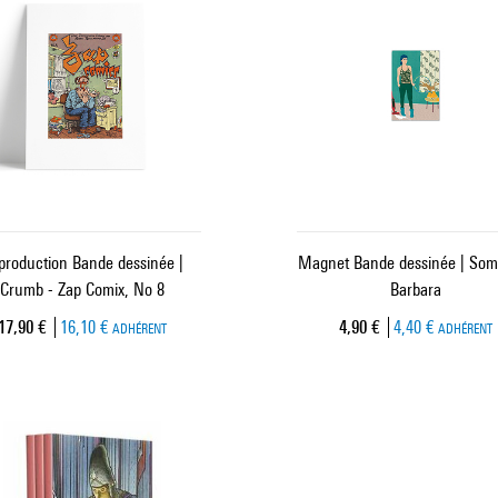
production Bande dessinée |
Magnet Bande dessinée | Som
Crumb - Zap Comix, No 8
Barbara
Prix ​​actuel
Prix ​​actuel
17,90 €
16,10 €
4,90 €
4,40 €
ADHÉRENT
ADHÉRENT