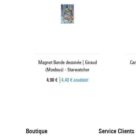
Magnet Bande dessinée | Giraud
Car
(Moebius) - Starwatcher
Prix ​​actuel
4,90 €
4,40 €
ADHÉRENT
Boutique
Service Clients