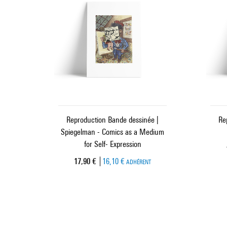
Reproduction Bande dessinée |
Re
Spiegelman - Comics as a Medium
for Self- Expression
Prix ​​actuel
17,90 €
16,10 €
ADHÉRENT