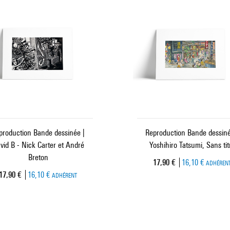
production Bande dessinée |
Reproduction Bande dessiné
vid B - Nick Carter et André
Yoshihiro Tatsumi, Sans tit
Breton
Prix ​​actuel
17,90 €
16,10 €
ADHÉREN
Prix ​​actuel
17,90 €
16,10 €
ADHÉRENT