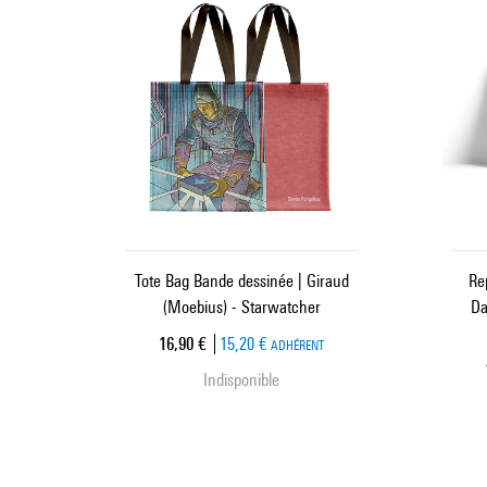
Tote Bag Bande dessinée | Giraud
Re
(Moebius) - Starwatcher
Da
Prix ​​actuel
16,90 €
15,20 €
ADHÉRENT
Indisponible