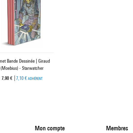
net Bande Dessinée | Giraud
(Moebius) - Starwatcher
Prix ​​actuel
7,90 €
7,10 €
ADHÉRENT
Mon compte
Membres