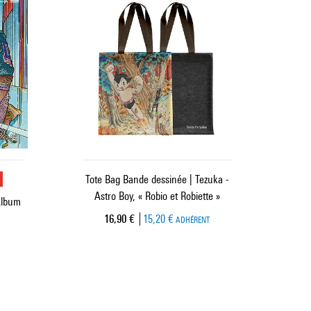
u
Tote Bag Bande dessinée | Tezuka -
Astro Boy, « Robio et Robiette »
Album
Prix ​​actuel
16,90 €
15,20 €
ADHÉRENT