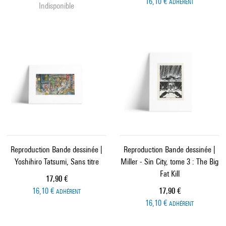
16,10 €
ADHÉRENT
Indisponible
Reproduction Bande dessinée |
Reproduction Bande dessinée |
Yoshihiro Tatsumi, Sans titre
Miller - Sin City, tome 3 : The Big
Fat Kill
Prix ​​actuel
17,90 €
Prix ​​actuel
16,10 €
17,90 €
ADHÉRENT
16,10 €
ADHÉRENT