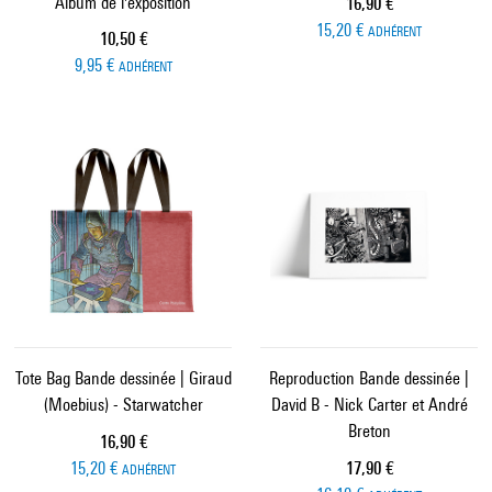
Album de l'exposition
Prix ​​actuel
16,90 €
15,20 €
ADHÉRENT
Prix ​​actuel
10,50 €
9,95 €
ADHÉRENT
Tote Bag Bande dessinée | Giraud
Reproduction Bande dessinée |
(Moebius) - Starwatcher
David B - Nick Carter et André
Breton
Prix ​​actuel
16,90 €
Prix ​​actuel
15,20 €
17,90 €
ADHÉRENT