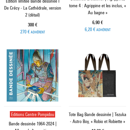
Edition limitée Bande dessinée I
tome 4 : Agrippine et les inclus, «
De Crécy - La Cathédrale, version
Au bagne »
2 (détail)
Prix ​​actuel
6,90 €
Prix ​​actuel
300 €
6,20 €
ADHÉRENT
270 €
ADHÉRENT
Editions Centre Pompidou
Tote Bag Bande dessinée | Tezuka
- Astro Boy, « Robio et Robiette »
Bande dessinée 1964-2024 |