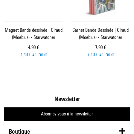
Magnet Bande dessinée | Giraud
Carnet Bande Dessinée | Giraud
(Moebius) - Starwatcher
(Moebius) - Starwatcher
Prix ​​actuel
Prix ​​actuel
4,90 €
7,90 €
4,40 €
7,10 €
ADHÉRENT
ADHÉRENT
Newsletter
Abonnez-vous à la newsletter
Boutique