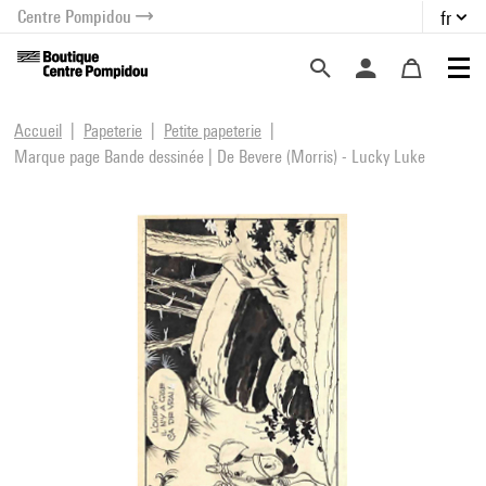
Centre Pompidou
fr
au contenu
 au menu
Accueil
Papeterie
Petite papeterie
Marque page Bande dessinée | De Bevere (Morris) - Lucky Luke