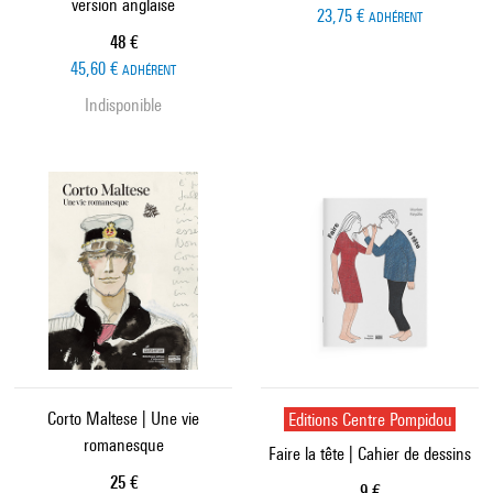
version anglaise
23,75 €
ADHÉRENT
Prix ​​actuel
48 €
45,60 €
ADHÉRENT
Indisponible
Corto Maltese | Une vie
Editions Centre Pompidou
romanesque
Faire la tête | Cahier de dessins
Prix ​​actuel
25 €
Prix ​​actuel
9 €