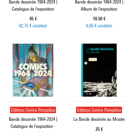
Bande dessinée 1964-2024 |
Bande dessinée 1964-2024 |
Catalogue de l'exposition
Album de l'exposition
Prix ​​actuel
Prix ​​actuel
45 €
10,50 €
42,75 €
9,95 €
ADHÉRENT
ADHÉRENT
Editions Centre Pompidou
Editions Centre Pompidou
Bande dessinée 1964-2024 |
La Bande dessinée au Musée
Catalogue de l'exposition -
Prix ​​actuel
25 €