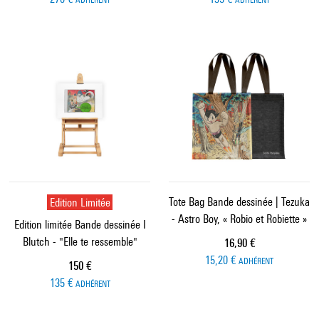
Edition Limitée
Tote Bag Bande dessinée | Tezuka
- Astro Boy, « Robio et Robiette »
Edition limitée Bande dessinée I
Blutch - "Elle te ressemble"
Prix ​​actuel
16,90 €
15,20 €
ADHÉRENT
Prix ​​actuel
150 €
135 €
ADHÉRENT