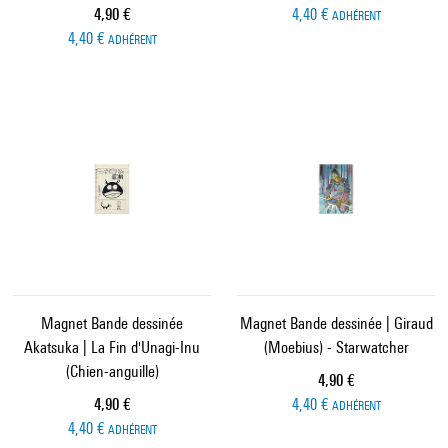
Prix ​​actuel
4,90 €
4,40 €
ADHÉRENT
4,40 €
ADHÉRENT
Magnet Bande dessinée
Magnet Bande dessinée | Giraud
Akatsuka | La Fin d'Unagi-Inu
(Moebius) - Starwatcher
(Chien-anguille)
Prix ​​actuel
4,90 €
Prix ​​actuel
4,90 €
4,40 €
ADHÉRENT
4,40 €
ADHÉRENT