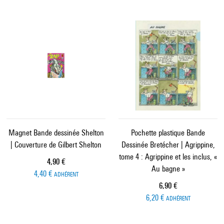
Magnet Bande dessinée Shelton
Pochette plastique Bande
| Couverture de Gilbert Shelton
Dessinée Bretécher | Agrippine,
tome 4 : Agrippine et les inclus, «
Prix ​​actuel
4,90 €
Au bagne »
4,40 €
ADHÉRENT
Prix ​​actuel
6,90 €
6,20 €
ADHÉRENT