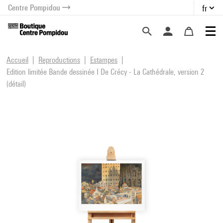
Centre Pompidou
fr
au contenu
 au menu
Accueil
Reproductions
Estampes
Edition limitée Bande dessinée I De Crécy - La Cathédrale, version 2
(détail)