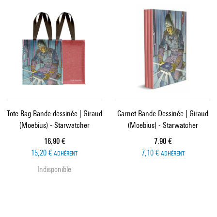
Tote Bag Bande dessinée | Giraud
Carnet Bande Dessinée | Giraud
(Moebius) - Starwatcher
(Moebius) - Starwatcher
Prix ​​actuel
Prix ​​actuel
16,90 €
7,90 €
15,20 €
7,10 €
ADHÉRENT
ADHÉRENT
Indisponible