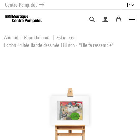
Centre Pompidou
fr
au contenu
 au menu
Accueil
Reproductions
Estampes
Edition limitée Bande dessinée I Blutch - "Elle te ressemble"