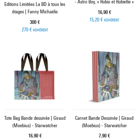
- Astro Boy, « Robio et Robiette »
Editions Limitées La BD à tous les
étages | Fanny Michaëlis
Prix ​​actuel
16,90 €
15,20 €
ADHÉRENT
Prix ​​actuel
300 €
270 €
ADHÉRENT
Tote Bag Bande dessinée | Giraud
Carnet Bande Dessinée | Giraud
(Moebius) - Starwatcher
(Moebius) - Starwatcher
Prix ​​actuel
Prix ​​actuel
16,90 €
7,90 €