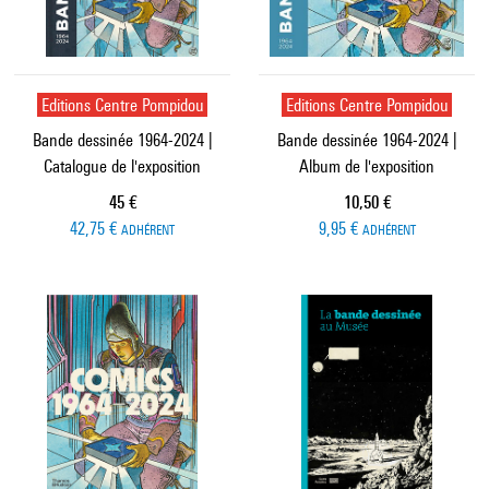
Editions Centre Pompidou
Editions Centre Pompidou
Bande dessinée 1964-2024 |
Bande dessinée 1964-2024 |
Catalogue de l'exposition
Album de l'exposition
Prix ​​actuel
Prix ​​actuel
45 €
10,50 €
42,75 €
9,95 €
ADHÉRENT
ADHÉRENT