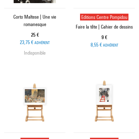
Corto Maltese | Une vie
Editions Centre Pompidou
romanesque
Faire la tête | Cahier de dessins
Prix ​​actuel
25 €
Prix ​​actuel
9 €
23,75 €
ADHÉRENT
8,55 €
ADHÉRENT
Indisponible