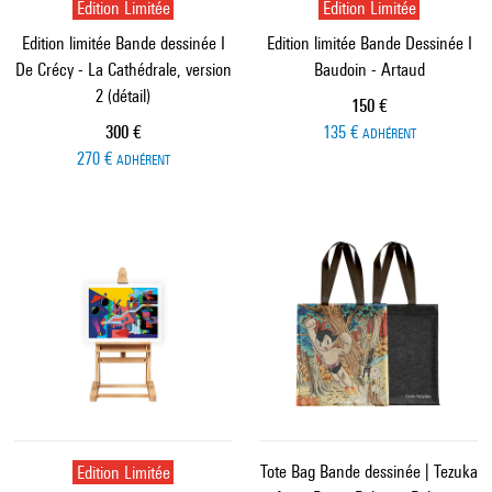
Edition Limitée
Edition Limitée
Edition limitée Bande dessinée I
Edition limitée Bande Dessinée I
De Crécy - La Cathédrale, version
Baudoin - Artaud
2 (détail)
Prix ​​actuel
150 €
Prix ​​actuel
300 €
135 €
ADHÉRENT
270 €
ADHÉRENT
Edition Limitée
Tote Bag Bande dessinée | Tezuka