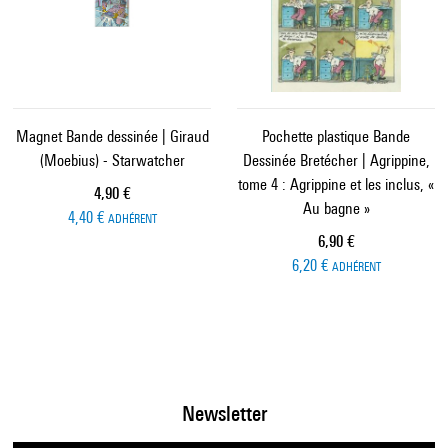
Magnet Bande dessinée | Giraud
Pochette plastique Bande
(Moebius) - Starwatcher
Dessinée Bretécher | Agrippine,
tome 4 : Agrippine et les inclus, «
Prix ​​actuel
4,90 €
Au bagne »
4,40 €
ADHÉRENT
Prix ​​actuel
6,90 €
6,20 €
ADHÉRENT
Newsletter