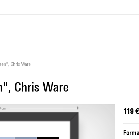
een", Chris Ware
n", Chris Ware
3 cm
119 €
Forma