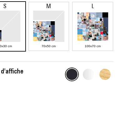
S
M
L
0x30 cm
70x50 cm
100x70 cm
d'affiche