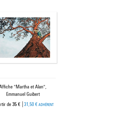
Affiche "Martha et Alan",
Emmanuel Guibert
Prix ​​actuel
rtir de
35 €
31,50 €
ADHÉRENT