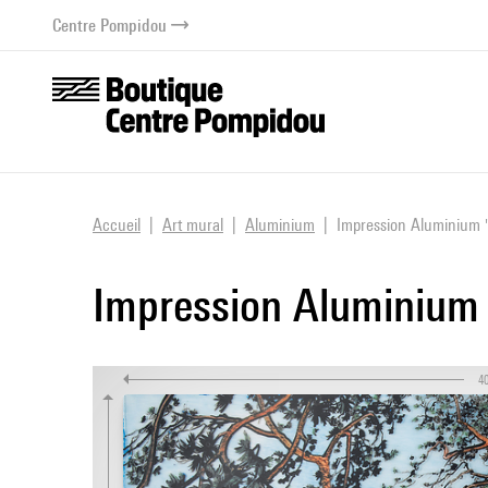
au contenu
 au menu
Centre Pompidou
Accueil
Art mural
Aluminium
Impression Aluminium 
Impression Aluminium 
4