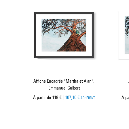
Affiche Encadrée "Martha et Alan",
Emmanuel Guibert
Prix ​​actuel
À partir de
119 €
107,10 €
À pa
ADHÉRENT