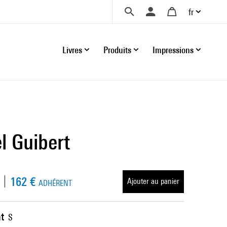
fr
Livres
Produits
Impressions
 Guibert
162 €
Ajouter au panier
ADHÉRENT
t
S