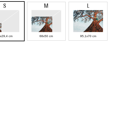
S
M
L
x29,4 cm
68x50 cm
95,1x70 cm