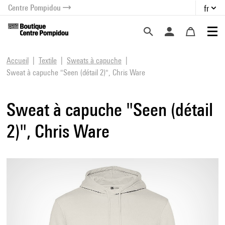
Centre Pompidou
fr
au contenu
 au menu
Accueil
Textile
Sweats à capuche
Sweat à capuche "Seen (détail 2)", Chris Ware
Sweat à capuche "Seen (détail
2)", Chris Ware