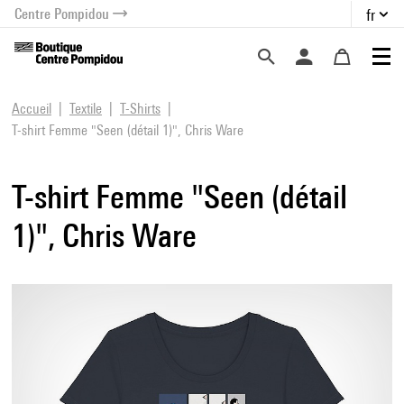
Centre Pompidou
fr
au contenu
 au menu
Accueil
Textile
T-Shirts
T-shirt Femme "Seen (détail 1)", Chris Ware
T-shirt Femme "Seen (détail
1)", Chris Ware