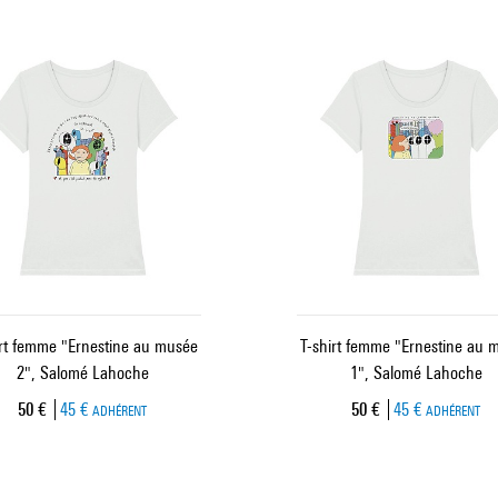
irt femme "Ernestine au musée
T-shirt femme "Ernestine au 
2", Salomé Lahoche
1", Salomé Lahoche
Prix ​​actuel
Prix ​​actuel
50 €
45 €
50 €
45 €
ADHÉRENT
ADHÉRENT