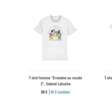
T-shirt homme "Ernestine au musée
T-sh
2", Salomé Lahoche
Prix ​​actuel
50 €
45 €
ADHÉRENT