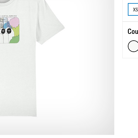
XS
Cou