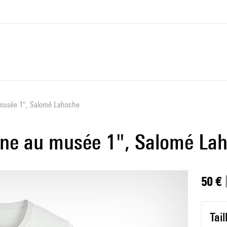
 musée 1", Salomé Lahoche
ine au musée 1", Salomé La
50 €
Tai