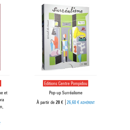
u
Editions Centre Pompidou
e et
Pop-up Surréalisme
ora
Prix ​​actuel
À partir de
28 €
26,60 €
ADHÉRENT
n,
T