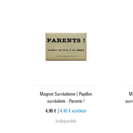
Magnet Surréalisme | Papillon
Ma
surréaliste - Parents !
surr
Prix ​​actuel
4,90 €
4,40 €
ADHÉRENT
Indisponible