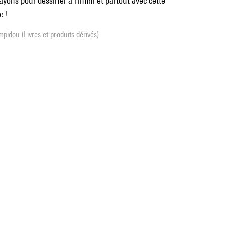
yons pour dessiner à l'infini et partout avec cette
e !
pidou (Livres et produits dérivés)