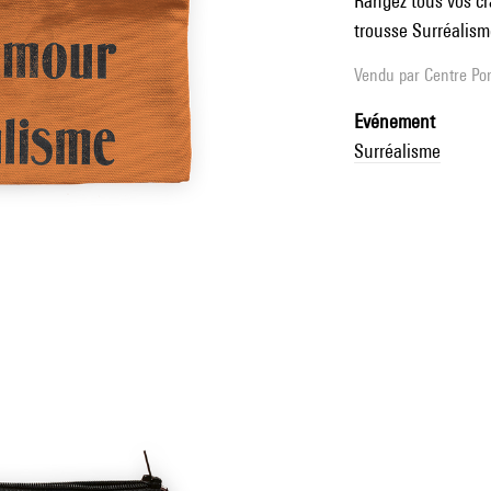
Rangez tous vos cra
trousse Surréalism
Vendu par
Centre Pom
Evénement
Surréalisme