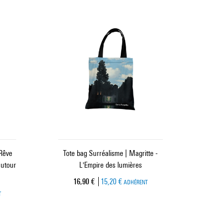
 Rêve
Tote bag Surréalisme | Magritte -
autour
L'Empire des lumières
Prix ​​actuel
16,90 €
15,20 €
ADHÉRENT
T