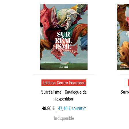
Editions Centre Pompidou
Surréalisme | Catalogue de
Surr
l'exposition
Prix ​​actuel
49,90 €
47,40 €
ADHÉRENT
Indisponible