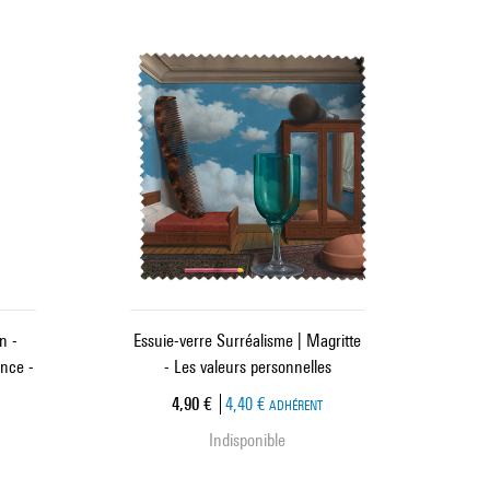
n -
Essuie-verre Surréalisme | Magritte
nce -
- Les valeurs personnelles
Prix ​​actuel
4,90 €
4,40 €
ADHÉRENT
Indisponible