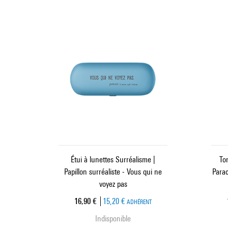
Étui à lunettes Surréalisme |
To
Papillon surréaliste - Vous qui ne
Para
voyez pas
Prix ​​actuel
16,90 €
15,20 €
ADHÉRENT
Indisponible