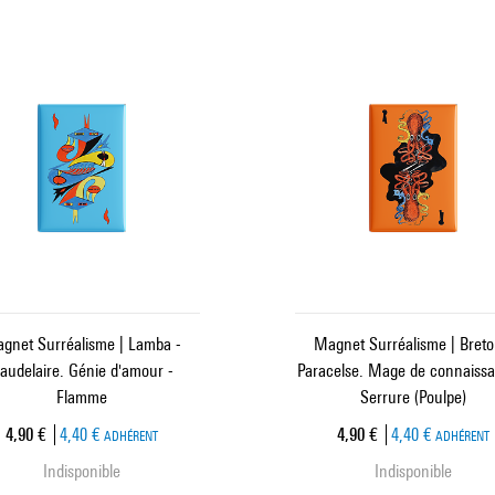
gnet Surréalisme | Lamba -
Magnet Surréalisme | Breto
audelaire. Génie d'amour -
Paracelse. Mage de connaissa
Flamme
Serrure (Poulpe)
Prix ​​actuel
Prix ​​actuel
4,90 €
4,40 €
4,90 €
4,40 €
ADHÉRENT
ADHÉRENT
Indisponible
Indisponible