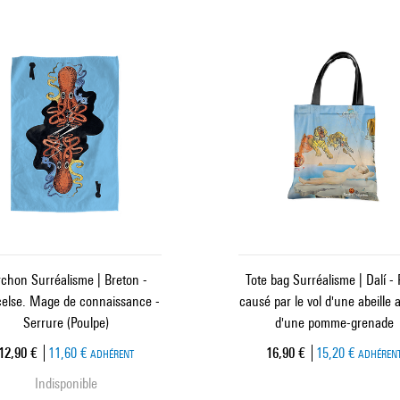
rchon Surréalisme | Breton -
Tote bag Surréalisme | Dalí -
celse. Mage de connaissance -
causé par le vol d'une abeille 
Serrure (Poulpe)
d'une pomme-grenade
Prix ​​actuel
Prix ​​actuel
12,90 €
11,60 €
16,90 €
15,20 €
ADHÉRENT
ADHÉREN
Indisponible