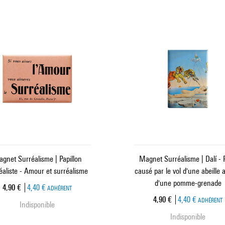
gnet Surréalisme | Papillon
Magnet Surréalisme | Dalí - 
éaliste - Amour et surréalisme
causé par le vol d'une abeille 
d'une pomme-grenade
Prix ​​actuel
4,90 €
4,40 €
ADHÉRENT
Prix ​​actuel
4,90 €
4,40 €
ADHÉRENT
Indisponible
Indisponible