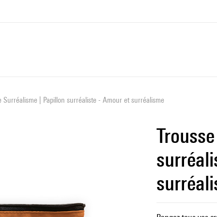
 Surréalisme | Papillon surréaliste - Amour et surréalisme
Trousse
surréali
surréal