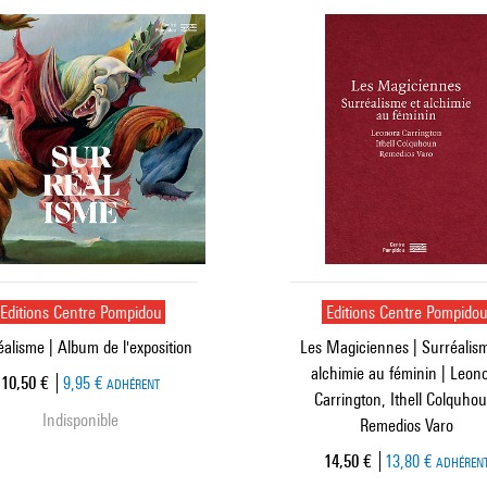
Editions Centre Pompidou
Editions Centre Pompido
éalisme | Album de l'exposition
Les Magiciennes | Surréalism
alchimie au féminin | Leon
Prix ​​actuel
10,50 €
9,95 €
ADHÉRENT
Carrington, Ithell Colquhou
Indisponible
Remedios Varo
Prix ​​actuel
14,50 €
13,80 €
ADHÉREN