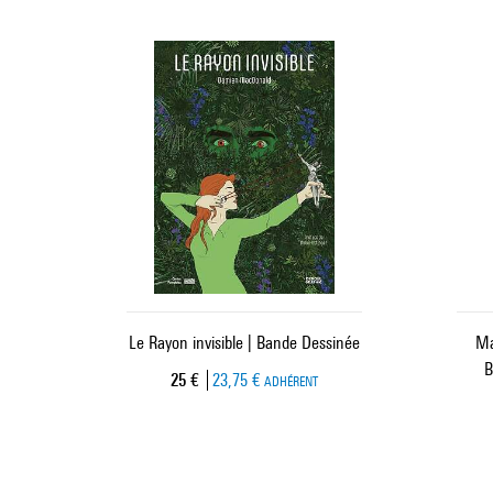
Le Rayon invisible | Bande Dessinée
Ma
B
Prix ​​actuel
25 €
23,75 €
ADHÉRENT