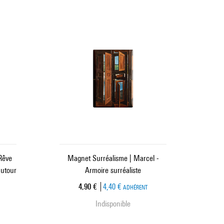
Rêve
Magnet Surréalisme | Marcel -
autour
Armoire surréaliste
Prix ​​actuel
4,90 €
4,40 €
ADHÉRENT
Indisponible