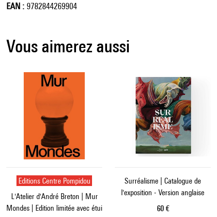
EAN
9782844269904
Vous aimerez aussi
Editions Centre Pompidou
Surréalisme | Catalogue de
l'exposition - Version anglaise
L'Atelier d'André Breton | Mur
Mondes | Edition limitée avec étui
Prix ​​actuel
60 €