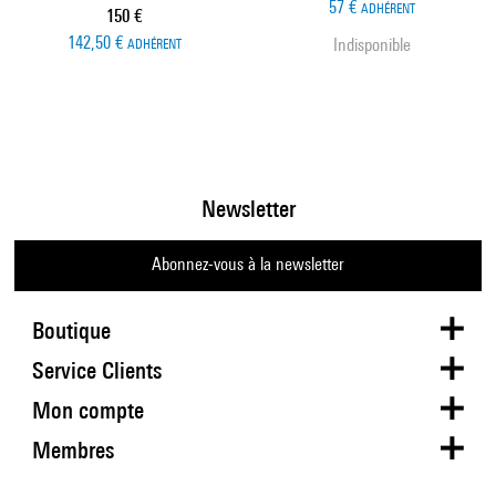
57 €
ADHÉRENT
Prix ​​actuel
150 €
142,50 €
Indisponible
ADHÉRENT
Newsletter
Abonnez-vous à la newsletter
Boutique
Service Clients
Mon compte
Membres