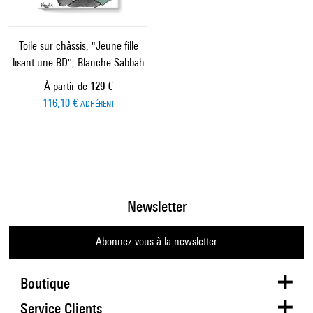
Toile sur châssis, "Jeune fille
lisant une BD", Blanche Sabbah
Prix ​​actuel
À partir de
129 €
116,10 €
ADHÉRENT
Newsletter
Abonnez-vous à la newsletter
Boutique
Service Clients