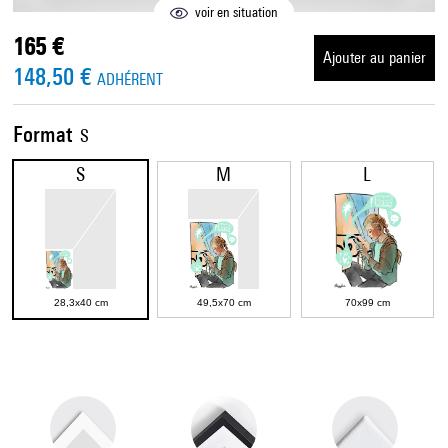
voir en situation
165 €
Ajouter au panier
148,50 €
ADHÉRENT
Format
S
S
M
L
28,3x40 cm
49,5x70 cm
70x99 cm