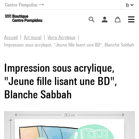
Centre Pompidou
fr
au contenu
 au menu
Accueil
Art mural
Verre Acrylique
Impression sous acrylique, "Jeune fille lisant une BD", Blanche Sabbah
Impression sous acrylique,
"Jeune fille lisant une BD",
Blanche Sabbah
28,3 cm