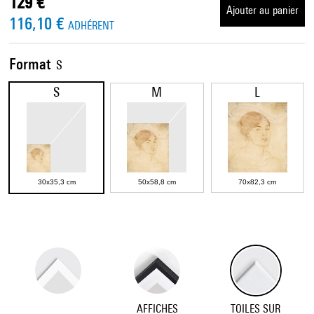
129 €
Ajouter au panier
116,10 €
ADHÉRENT
Format
S
S
M
L
30x35,3 cm
50x58,8 cm
70x82,3 cm
AFFICHES
TOILES SUR