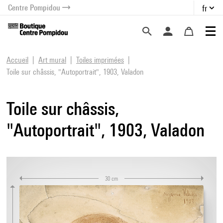
Centre Pompidou
fr
au contenu
 au menu
Accueil
Art mural
Toiles imprimées
Toile sur châssis, "Autoportrait", 1903, Valadon
Toile sur châssis,
"Autoportrait", 1903, Valadon
30 cm