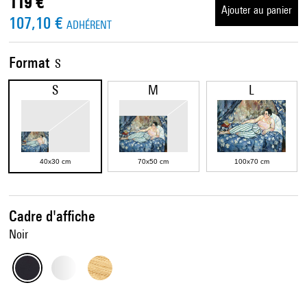
119 €
Ajouter au panier
107,10 €
ADHÉRENT
Format
S
S
M
L
40x30 cm
70x50 cm
100x70 cm
Cadre d'affiche
Noir