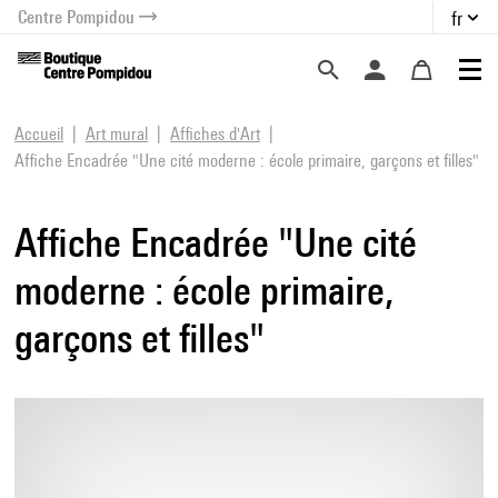
Centre Pompidou
fr
au contenu
 au menu
Accueil
Art mural
Affiches d'Art
Affiche Encadrée "Une cité moderne : école primaire, garçons et filles"
Affiche Encadrée "Une cité
moderne : école primaire,
garçons et filles"