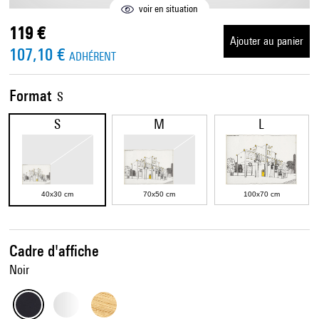
voir en situation
119 €
Ajouter au panier
107,10 €
ADHÉRENT
Format
S
S
M
L
40x30 cm
70x50 cm
100x70 cm
Cadre d'affiche
Noir