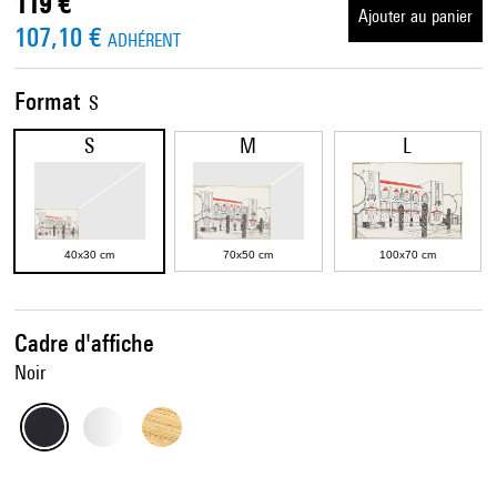
119 €
Ajouter au panier
107,10 €
ADHÉRENT
Format
S
S
M
L
40x30 cm
70x50 cm
100x70 cm
Cadre d'affiche
Noir