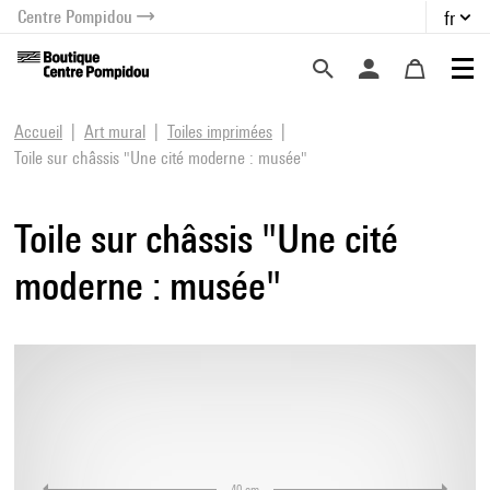
Centre Pompidou
fr
au contenu
 au menu
Accueil
Art mural
Toiles imprimées
Toile sur châssis "Une cité moderne : musée"
Toile sur châssis "Une cité
moderne : musée"
40 cm