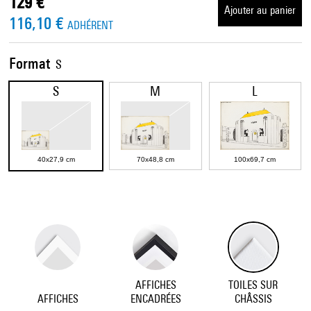
129 €
Ajouter au panier
116,10 €
ADHÉRENT
Format
S
S
M
L
40x27,9 cm
70x48,8 cm
100x69,7 cm
AFFICHES
TOILES SUR
AFFICHES
ENCADRÉES
CHÂSSIS