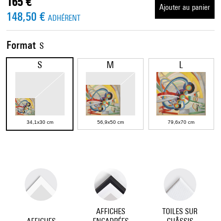
165 €
Ajouter au panier
148,50 €
ADHÉRENT
Format
S
S
M
L
34,1x30 cm
56,9x50 cm
79,6x70 cm
AFFICHES
TOILES SUR