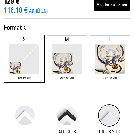
129 €
Ajouter au panier
116,10 €
ADHÉRENT
Format
S
S
M
L
30x30 cm
50x50 cm
70x70 cm
AFFICHES
TOILES SUR