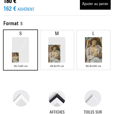
180 €
Ajouter au panier
162 €
ADHÉRENT
Format
S
S
M
L
26,7x40 cm
46,8x70 cm
66,8x100 cm
AFFICHES
TOILES SUR