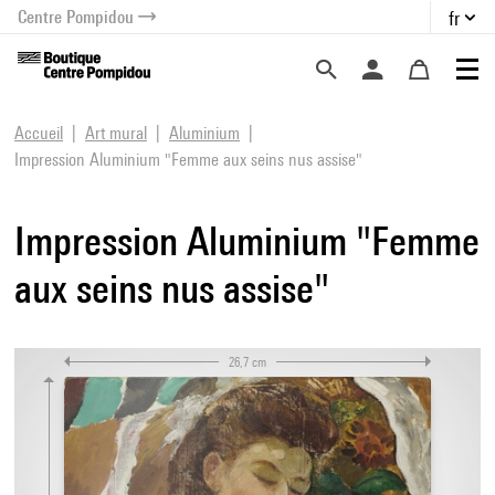
Centre Pompidou
fr
au contenu
 au menu
Accueil
Art mural
Aluminium
Impression Aluminium "Femme aux seins nus assise"
Impression Aluminium "Femme
aux seins nus assise"
26,7 cm