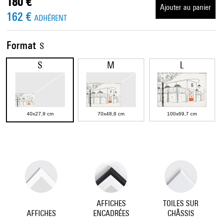
180 €
Ajouter au panier
162 €
ADHÉRENT
Format
S
S
M
L
40x27,9 cm
70x48,8 cm
100x69,7 cm
AFFICHES
TOILES SUR
AFFICHES
ENCADRÉES
CHÂSSIS