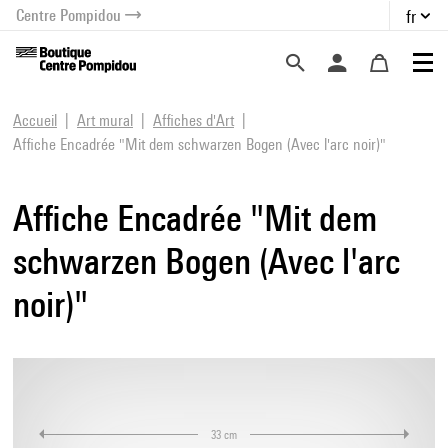
Centre Pompidou
fr
au contenu
 au menu
Accueil
Art mural
Affiches d'Art
Affiche Encadrée "Mit dem schwarzen Bogen (Avec l'arc noir)"
Affiche Encadrée "Mit dem
schwarzen Bogen (Avec l'arc
noir)"
33 cm