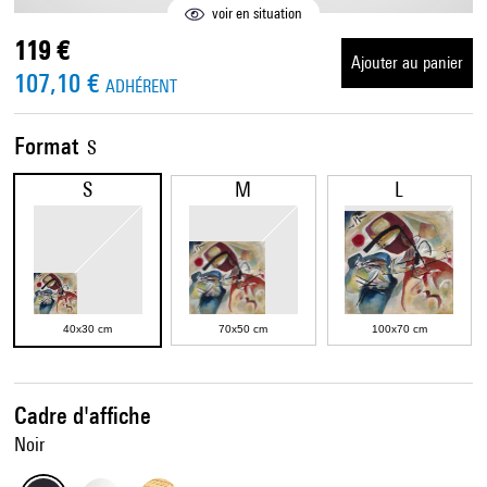
voir en situation
119 €
Ajouter au panier
107,10 €
ADHÉRENT
Format
S
S
M
L
40x30 cm
70x50 cm
100x70 cm
Cadre d'affiche
Noir