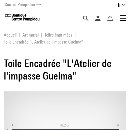
Centre Pompidou
fr
au contenu
 au menu
Accueil
Art mural
Toiles imprimées
Toile Encadrée "L'Atelier de l'impasse Guelma"
Toile Encadrée "L'Atelier de
l'impasse Guelma"
41,2 cm