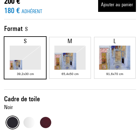
200 €
Ajouter au panier
180 €
ADHÉRENT
Format
S
S
M
L
39,2x30 cm
65,4x50 cm
91,6x70 cm
Cadre de toile
Noir