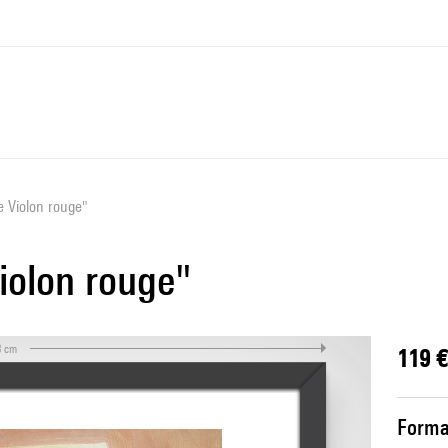
e Violon rouge"
iolon rouge"
3 cm
119 €
Forma