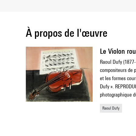
À propos de l'œuvre
Le Violon ro
Raoul Dufy (1877
compositeurs de p
et les formes cou
Dufy ». REPRODU
photographique 
Raoul Dufy