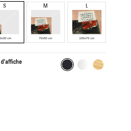
S
M
L
0x30 cm
70x50 cm
100x70 cm
d'affiche