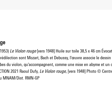
uge
-1953)
Le Violon rouge
[vers 1948] Huile sur toile 38,5 x 46 cm Évocat
rédilection sont Mozart, Bach et Debussy, l'œuvre associe le dessin 
rbes du violon, qu'accompagnent, comme une mise en abyme et un cl
CTION 2021 Raoul Dufy,
Le Violon rouge
, [vers 1948] Photo © Cen
du MNAM/Dist. RMN-GP