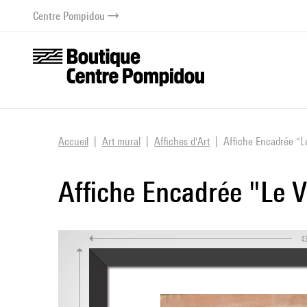
au contenu
 au menu
Centre Pompidou
Accueil
Art mural
Affiches d'Art
Affiche Encadrée "L
Affiche Encadrée "Le V
4