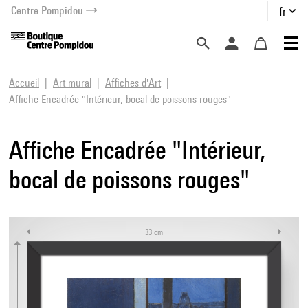
Centre Pompidou
fr
au contenu
 au menu
Accueil
Art mural
Affiches d'Art
Affiche Encadrée "Intérieur, bocal de poissons rouges"
Affiche Encadrée "Intérieur,
bocal de poissons rouges"
33 cm