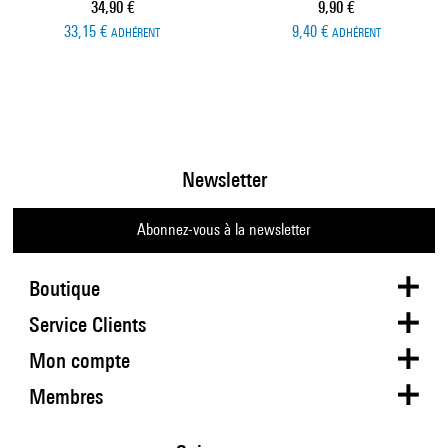
Prix ​​actuel
Prix ​​actuel
34,90 €
9,90 €
33,15 €
9,40 €
ADHÉRENT
ADHÉRENT
Newsletter
Abonnez-vous à la newsletter
Boutique
Service Clients
Mon compte
Membres