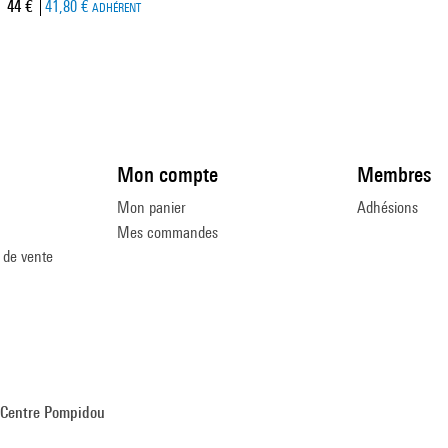
Prix ​​actuel
44 €
41,80 €
ADHÉRENT
Mon compte
Membres
Mon panier
Adhésions
Mes commandes
 de vente
Centre Pompidou