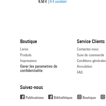
Prix ​​actuel
9,50 €
9 €
ADHÉRENT
Boutique
Service Clients
Livres
Contactez-nous
Produits
Suivi de commande
Impressions
Conditions générales
Gerer les parametres de
Annulation
confidentialite
FAQ
Suivez-nous
Publications
Bibliothèque
Boutique