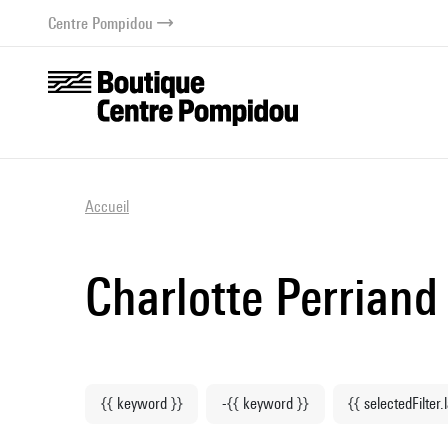
au contenu
 au menu
Centre Pompidou
Accueil
Charlotte Perriand
{{ keyword }}
-{{ keyword }}
{{ selectedFilter.