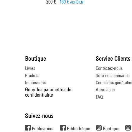
Prix ​​actuel
200 €
180 €
ADHÉRENT
Boutique
Service Clients
Livres
Contactez-nous
Produits
Suivi de commande
Impressions
Conditions générales
Gerer les parametres de
Annulation
confidentialite
FAQ
Suivez-nous
Publications
Bibliothèque
Boutique