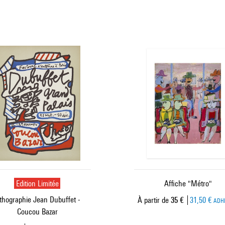
Edition Limitée
Affiche "Métro"
ithographie Jean Dubuffet -
Prix ​​actuel
À partir de
35 €
31,50 €
ADH
Coucou Bazar