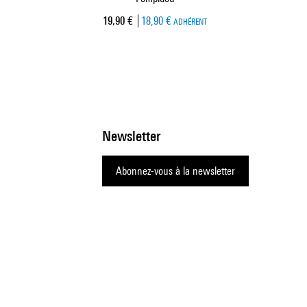
Prix ​​actuel
19,90 €
18,90 €
ADHÉRENT
Newsletter
Abonnez-vous à la newsletter