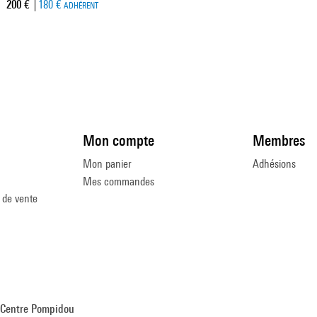
Prix ​​actuel
200 €
180 €
ADHÉRENT
Mon compte
Membres
Mon panier
Adhésions
Mes commandes
 de vente
Centre Pompidou