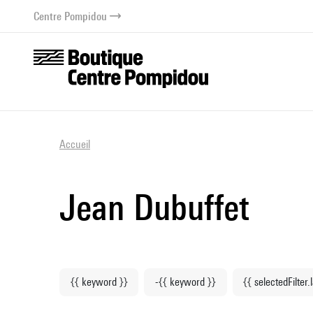
au contenu
 au menu
Centre Pompidou
Accueil
Jean Dubuffet
{{ keyword }}
-{{ keyword }}
{{ selectedFilter.