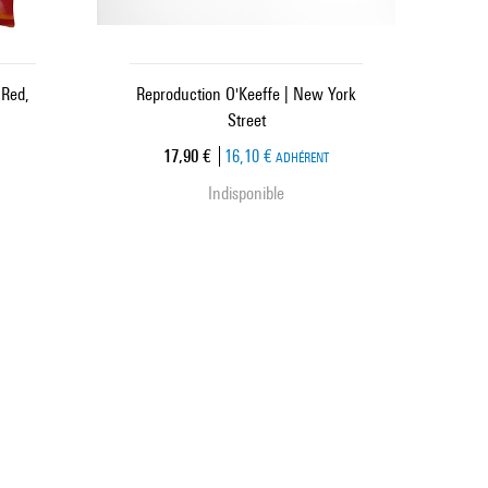
 Red,
Reproduction O'Keeffe | New York
Street
Prix ​​actuel
17,90 €
16,10 €
ADHÉRENT
Indisponible