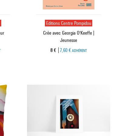
u
Editions Centre Pompidou
sur
Crée avec Georgia O'Keeffe |
Jeunesse
Prix ​​actuel
8 €
7,60 €
T
ADHÉRENT