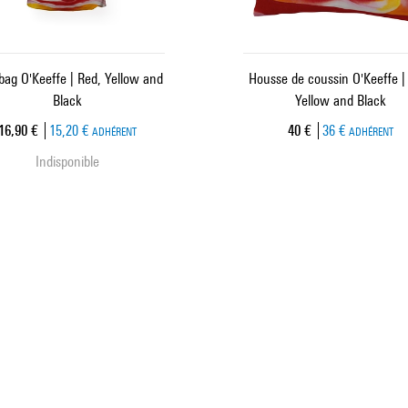
bag O'Keeffe | Red, Yellow and
Housse de coussin O'Keeffe |
Black
Yellow and Black
Prix ​​actuel
Prix ​​actuel
16,90 €
15,20 €
40 €
36 €
ADHÉRENT
ADHÉRENT
Indisponible