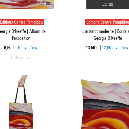
Editions Centre Pompidou
Editions Centre Pompido
eorgia O'Keeffe | Album de
L'instinct moderne | Ecrits 
l'exposition
Georgia O'Keeffe
Prix ​​actuel
Prix ​​actuel
9,50 €
9 €
13,50 €
12,80 €
ADHÉRENT
ADHÉREN
Indisponible