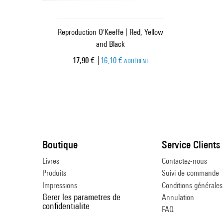
Reproduction O'Keeffe | Red, Yellow
and Black
Prix ​​actuel
17,90 €
16,10 €
ADHÉRENT
Boutique
Service Clients
Livres
Contactez-nous
Produits
Suivi de commande
Impressions
Conditions générales
Gerer les parametres de
Annulation
confidentialite
FAQ