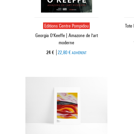
Editions Centre Pompidou
Tote 
Georgia O'Keeffe | Amazone de l'art
moderne
Prix ​​actuel
24 €
22,80 €
ADHÉRENT