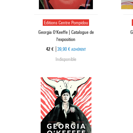
Editions Centre Pompidou
Georgia O'Keeffe | Catalogue de
G
l'exposition
Prix ​​actuel
42 €
39,90 €
ADHÉRENT
Indisponible