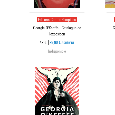
Editions Centre Pompidou
Georgia O'Keeffe | Catalogue de
G
l'exposition
Prix ​​actuel
42 €
39,90 €
ADHÉRENT
Indisponible