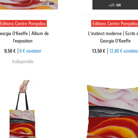
Editions Centre Pompidou
Editions Centre Pompido
eorgia O'Keeffe | Album de
L'instinct moderne | Ecrits 
l'exposition
Georgia O'Keeffe
Prix ​​actuel
Prix ​​actuel
9,50 €
9 €
13,50 €
12,80 €
ADHÉRENT
ADHÉREN
Indisponible