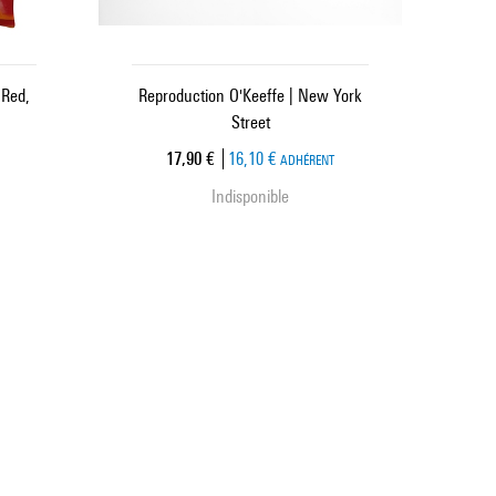
 Red,
Reproduction O'Keeffe | New York
Street
Prix ​​actuel
17,90 €
16,10 €
ADHÉRENT
Indisponible