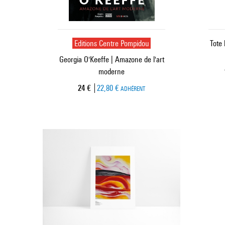
Editions Centre Pompidou
Tote 
Georgia O'Keeffe | Amazone de l'art
moderne
Prix ​​actuel
24 €
22,80 €
ADHÉRENT