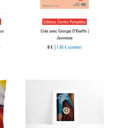
u
Editions Centre Pompidou
sur
Crée avec Georgia O'Keeffe |
Jeunesse
Prix ​​actuel
8 €
7,60 €
T
ADHÉRENT