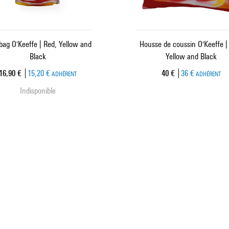
bag O'Keeffe | Red, Yellow and
Housse de coussin O'Keeffe |
Black
Yellow and Black
Prix ​​actuel
Prix ​​actuel
16,90 €
15,20 €
40 €
36 €
ADHÉRENT
ADHÉRENT
Indisponible