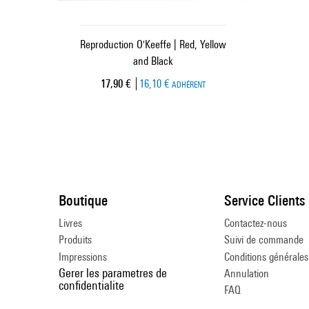
Reproduction O'Keeffe | Red, Yellow
and Black
Prix ​​actuel
17,90 €
16,10 €
ADHÉRENT
Boutique
Service Clients
Livres
Contactez-nous
Produits
Suivi de commande
Impressions
Conditions générales
Gerer les parametres de
Annulation
confidentialite
FAQ