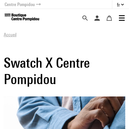
Centre Pompidou
fr
au contenu
 au menu
Accueil
Swatch X Centre
Pompidou