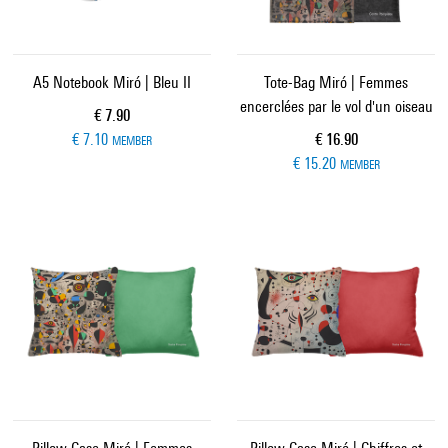
A5 Notebook Miró | Bleu II
Tote-Bag Miró | Femmes
encerclées par le vol d'un oiseau
Current price
€ 7.90
Current price
€ 7.10
€ 16.90
MEMBER
€ 15.20
MEMBER