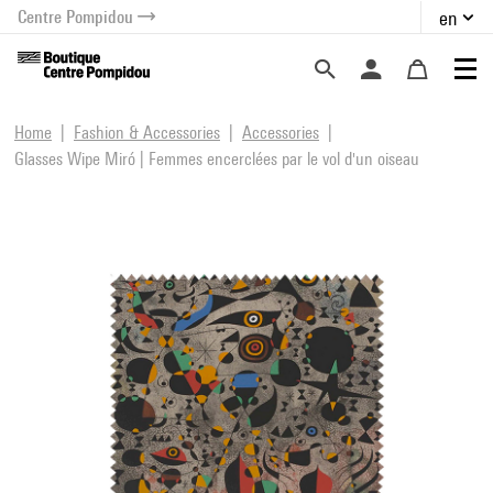
Centre Pompidou
en
o content
 to menu
Home
Fashion & Accessories
Accessories
Glasses Wipe Miró | Femmes encerclées par le vol d'un oiseau