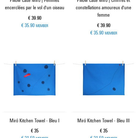
Pillow Case Miró | Femmes
Pillow Case Miró | Chiffres et
encerclées par le vol d'un oiseau
constellations amoureux d'une
femme
Current price
€ 39.90
Current price
€ 35.90
€ 39.90
MEMBER
€ 35.90
MEMBER
Miró Kitchen Towel - Bleu I
Miró Kitchen Towel - Bleu III
Current price
Current price
€ 35
€ 35