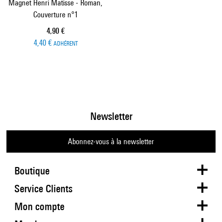
Magnet Henri Matisse - Roman,
Couverture n°1
Prix ​​actuel
4,90 €
4,40 €
ADHÉRENT
Newsletter
Abonnez-vous à la newsletter
Boutique
Service Clients
Mon compte