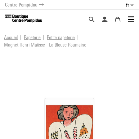
Centre Pompidou
fr
au contenu
 au menu
Accueil
Papeterie
Petite papeterie
Magnet Henri Matisse - La Blouse Roumaine