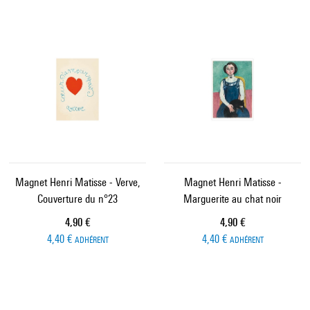
Magnet Henri Matisse - Verve,
Magnet Henri Matisse -
Couverture du n°23
Marguerite au chat noir
Prix ​​actuel
Prix ​​actuel
4,90 €
4,90 €
4,40 €
4,40 €
ADHÉRENT
ADHÉRENT