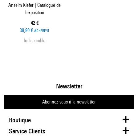
Anselm Kiefer | Catalogue de
l'exposition
Prix ​​actuel
42 €
39,90 €
ADHÉRENT
Indisponible
Newsletter
Abonnez-vous à la newsletter
Boutique
Service Clients