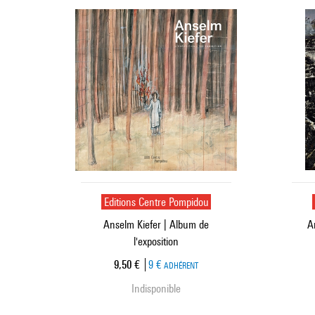
Editions Centre Pompidou
Anselm Kiefer | Album de
A
l'exposition
Prix ​​actuel
9,50 €
9 €
ADHÉRENT
Indisponible