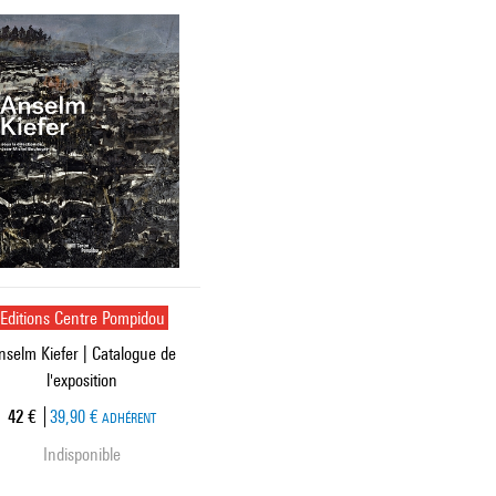
Editions Centre Pompidou
nselm Kiefer | Catalogue de
l'exposition
Prix ​​actuel
42 €
39,90 €
ADHÉRENT
Indisponible