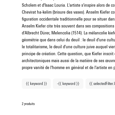
Scholem et d'Isaac Louria. L'artiste s'inspire alors de 
Chevirat ha-kelim (brisure des vases). Anselm Kiefer 
figuration occidentale traditionnelle pour se situer d
Anselm Kiefer cite très souvent dans ses compositions 
d'Albrecht Dürer, Melencolia (1514). La mélancolie kief
géométrie que dans celui du deuil : le deuil d'une cul
le totalitarisme, le deuil d'une culture juive auquel v
principe de création. Cette question, que Kiefer inscrit
architectoniques mais aussi de la matière de ses œuvres 
propre vanité de l'homme en général et de l'artiste en p
{{ keyword }}
-{{ keyword }}
{{ selectedFilter.
2 produits